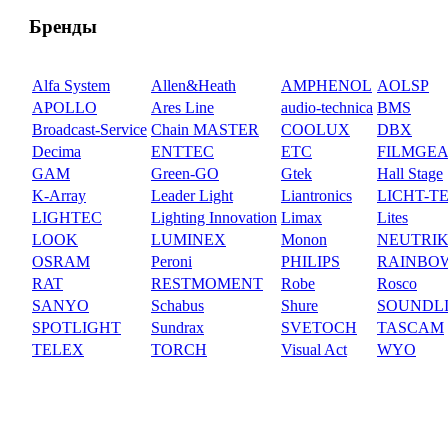
Бренды
Alfa System
Allen&Heath
AMPHENOL
AOLSP
APOLLO
Ares Line
audio-technica
BMS
Broadcast-Service
Chain MASTER
COOLUX
DBX
Decima
ENTTEC
ETC
FILMGE
GAM
Green-GO
Gtek
Hall Stage
K-Array
Leader Light
Liantronics
LICHT-T
LIGHTEC
Lighting Innovation
Limax
Lites
LOOK
LUMINEX
Monon
NEUTRI
OSRAM
Peroni
PHILIPS
RAINBO
RAT
RESTMOMENT
Robe
Rosco
SANYO
Schabus
Shure
SOUNDL
SPOTLIGHT
Sundrax
SVETOCH
TASCAM
TELEX
TORCH
Visual Act
WYO