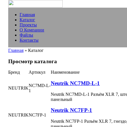
Главная
Каталог
Проекты
О Компании
Файлы
Контакты
Главная
» Каталог
Просмотр каталога
Бренд
Артикул
Наименование
Neutrik NC7MD-L-1
NC7MD-L-
NEUTRIK
1
Neutrik NC7MD-L-1 Разъём XLR 7, ште
панельный
Neutrik NC7FP-1
NEUTRIK
NC7FP-1
Neutrik NC7FP-1 Разъём XLR 7, гнездо
панельный