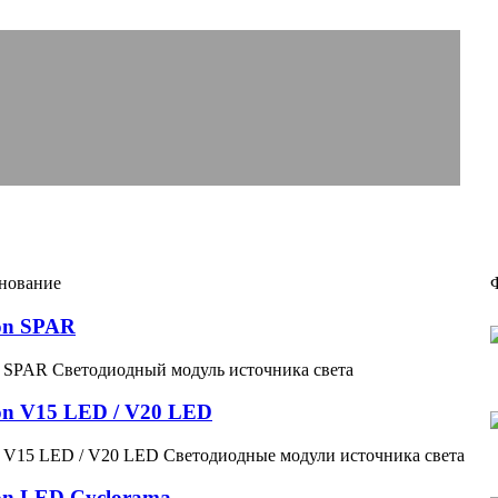
нование
n SPAR
 SPAR Светодиодный модуль источника света
n V15 LED / V20 LED
 V15 LED / V20 LED Светодиодные модули источника света
n LED Cyclorama