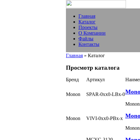
Главная
Каталог
Проекты
О Компании
Файлы
Контакты
Главная
» Каталог
Просмотр каталога
Бренд
Артикул
Наиме
Mono
Monon
SPAR-0хх0-LBх-0
Monon
Mono
Monon
VIVI-0хх0-PBх-х
Monon
Mono
MCYC-3120-