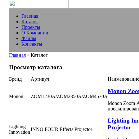
Главная
Каталог
Проекты
О Компании
Файлы
Контакты
Главная
» Каталог
Просмотр каталога
Бренд
Артикул
Наименовани
Monon Zoom-
Monon
ZOM1230А/ZOM2350А/ZOM4570А
Monon Zoom-А 
профилирован
Lighting I
Lighting
Projector
INNO FOUR Effects Projector
Innovation