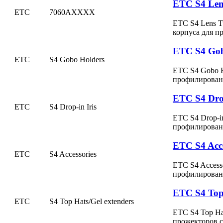
ETC S4 Len
ETC
7060AXXXX
ETC S4 Lens T
корпуса для 
ETC S4 Gob
ETC
S4 Gobo Holders
ETC S4 Gobo H
профилирован
ETC S4 Drop
ETC
S4 Drop-in Iris
ETC S4 Drop-i
профилирован
ETC S4 Acce
ETC
S4 Accessories
ETC S4 Access
профилирован
ETC S4 Top 
ETC
S4 Top Hats/Gel extenders
ETC S4 Top Hat
прожекторов с