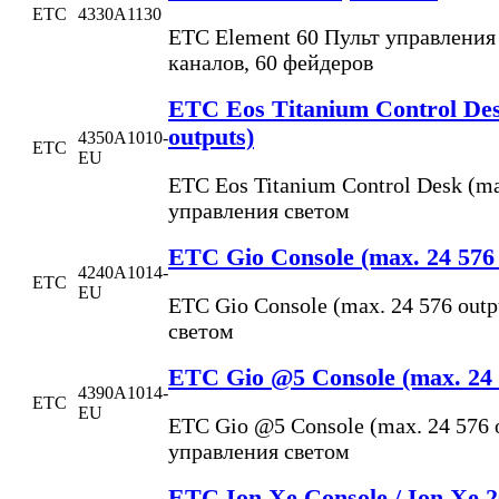
ETC
4330A1130
ETC Element 60 Пульт управления 
каналов, 60 фейдеров
ETC Eos Titanium Control Des
outputs)
4350A1010-
ETC
EU
ETC Eos Titanium Control Desk (ma
управления светом
ETC Gio Console (max. 24 576 
4240A1014-
ETC
EU
ETC Gio Console (max. 24 576 outp
светом
ETC Gio @5 Console (max. 24 
4390A1014-
ETC
EU
ETC Gio @5 Console (max. 24 576 
управления светом
ETC Ion Xe Console / Ion Xe 2