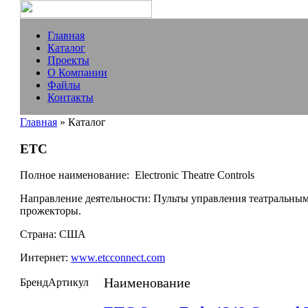
Главная
Каталог
Проекты
О Компании
Файлы
Контакты
Главная
» Каталог
ETC
Полное наименование:
Electronic Theatre Controls
Направление деятельности:
Пульты управления театральным
прожекторы.
Страна:
США
Интернет:
www.etcconnect.com
Наименование
Бренд
Артикул