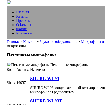
Главная
Каталог
Проекты
О Компании
Файлы
Контакты
Главная
»
Каталог
»
Звуковое оборудование
»
Микрофоны и 
микрофоны
Петличные микрофоны
Петличные микрофоны
Бренд
Артикул
Наименование
SHURE WL93
Shure
16957
SHURE WL93 конденсаторный всенаправлен
микрофон для радиосистем
SHURE WL93T
Shure
18677