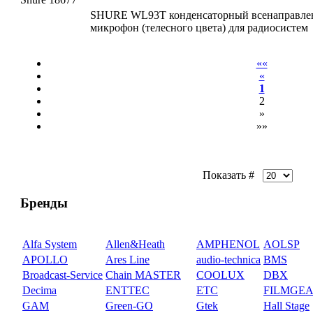
SHURE WL93T конденсаторный всенаправле
микрофон (телесного цвета) для радиосистем
««
«
1
2
»
»»
Показать #
Бренды
Alfa System
Allen&Heath
AMPHENOL
AOLSP
APOLLO
Ares Line
audio-technica
BMS
Broadcast-Service
Chain MASTER
COOLUX
DBX
Decima
ENTTEC
ETC
FILMGE
GAM
Green-GO
Gtek
Hall Stage