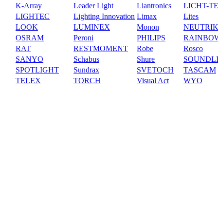
K-Array
Leader Light
Liantronics
LICHT-T
LIGHTEC
Lighting Innovation
Limax
Lites
LOOK
LUMINEX
Monon
NEUTRI
OSRAM
Peroni
PHILIPS
RAINBO
RAT
RESTMOMENT
Robe
Rosco
SANYO
Schabus
Shure
SOUNDL
SPOTLIGHT
Sundrax
SVETOCH
TASCAM
TELEX
TORCH
Visual Act
WYO