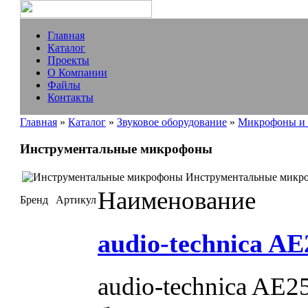
Главная
Каталог
Проекты
О Компании
Файлы
Контакты
Главная
»
Каталог
»
Звуковое оборудование
»
Микрофоны и 
Инструментальные микрофоны
Инструментальные микр
Наименование
Бренд
Артикул
audio-technica AE
audio-technica AE