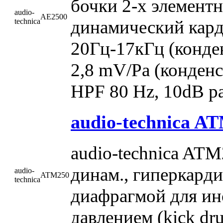
бочки 2-х элемент
audio-
AE2500
динамический кард
technica
20Гц-17кГц (конден
2,8 mV/Pa (конденс
HPF 80 Hz, 10dB p
audio-technica A
audio-technica AT
динам., гиперкард
audio-
ATM250
technica
диафрагмой для ин
давлением (kick dru