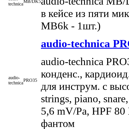
audio-technica MB
MB/DK5
technica
в кейсе из пяти ми
MB6k - 1шт.)
audio-technica P
audio-technica PR
конденс., кардиои
audio-
PRO35
для инструм. c выс
technica
strings, piano, snare
5,6 mV/Pa, HPF 80 
фантом