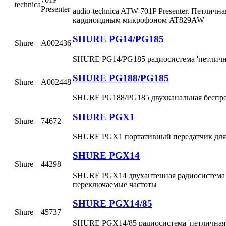
technica
Presenter
audio-technica ATW-701P Presenter. Петличн
кардиоидным микрофоном AT829AW
SHURE PG14/PG185
Shure
A002436
SHURE PG14/PG185 радиосистема 'петлич
SHURE PG188/PG185
Shure
A002448
SHURE PG188/PG185 двухканальная беспро
SHURE PGX1
Shure
74672
SHURE PGX1 портативный передатчик дл
SHURE PGX14
Shure
44298
SHURE PGX14 двухантенная радиосистема 
переключаемые частоты
SHURE PGX14/85
Shure
45737
SHURE PGX14/85 радиосистема 'петличная'