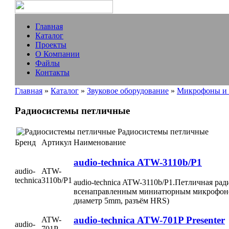
Главная
Каталог
Проекты
О Компании
Файлы
Контакты
Главная
»
Каталог
»
Звуковое оборудование
»
Микрофоны и 
Радиосистемы петличные
Радиосистемы петличные
Бренд
Артикул
Наименование
audio-technica ATW-3110b/P1
audio-
ATW-
technica
3110b/P1
audio-technica ATW-3110b/P1.Петличная рад
всенаправленным миниатюрным микрофоном
диаметр 5mm, разъём HRS)
audio-technica ATW-701P Presenter
ATW-
audio-
701P