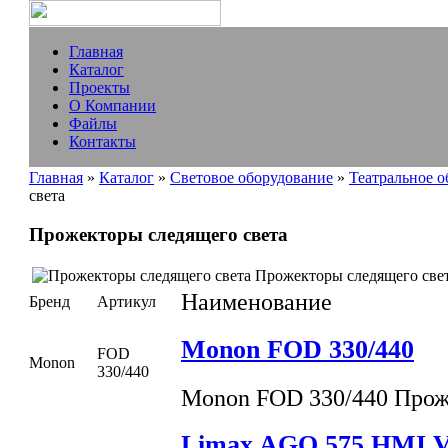
Главная
Каталог
Проекты
О Компании
Файлы
Контакты
Главная
»
Каталог
»
Световое оборудование
»
Театральное 
света
Прожекторы следящего света
Прожекторы следящего све
Наименование
Бренд
Артикул
Monon FOD 330/440
FOD
Monon
330/440
Monon FOD 330/440 Прож
Limax AGO 575 HMI V 