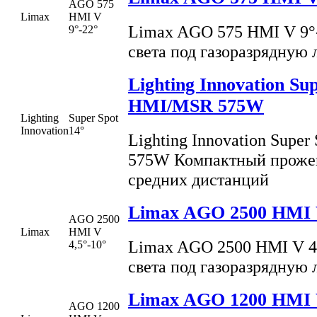
AGO 575
Limax
HMI V
Limax AGO 575 HMI V 9°
9°-22°
света под газоразрядную
Lighting Innovation Sup
HMI/MSR 575W
Lighting
Super Spot
Innovation
14°
Lighting Innovation Supe
575W Компактный прожек
средних дистанций
Limax AGO 2500 HMI V
AGO 2500
Limax
HMI V
Limax AGO 2500 HMI V 4
4,5°-10°
света под газоразрядную
Limax AGO 1200 HMI V
AGO 1200