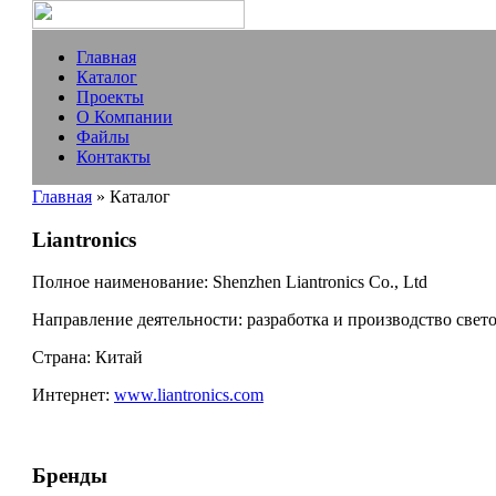
Главная
Каталог
Проекты
О Компании
Файлы
Контакты
Главная
» Каталог
Liantronics
Полное наименование:
Shenzhen Liantronics Co., Ltd
Направление деятельности:
разработка и производство свет
Страна:
Китай
Интернет:
www.liantronics.com
Бренды