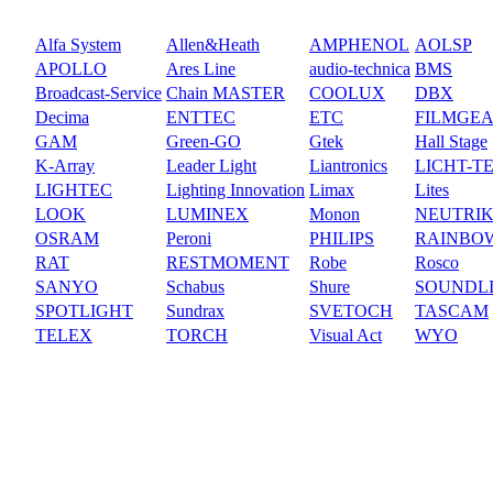
Alfa System
Allen&Heath
AMPHENOL
AOLSP
APOLLO
Ares Line
audio-technica
BMS
Broadcast-Service
Chain MASTER
COOLUX
DBX
Decima
ENTTEC
ETC
FILMGE
GAM
Green-GO
Gtek
Hall Stage
K-Array
Leader Light
Liantronics
LICHT-T
LIGHTEC
Lighting Innovation
Limax
Lites
LOOK
LUMINEX
Monon
NEUTRI
OSRAM
Peroni
PHILIPS
RAINBO
RAT
RESTMOMENT
Robe
Rosco
SANYO
Schabus
Shure
SOUNDL
SPOTLIGHT
Sundrax
SVETOCH
TASCAM
TELEX
TORCH
Visual Act
WYO