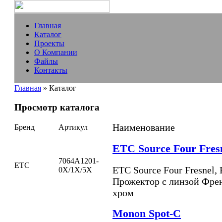
Главная
Каталог
Проекты
О Компании
Файлы
Контакты
Главная
» Каталог
Просмотр каталога
Наименование
Бренд
Артикул
ETC Source Four Fresn
7064A1201-
ETC
ETC Source Four Fresnel, 
0X/1X/5X
Прожектор с линзой Френ
хром
Monon Spot-C