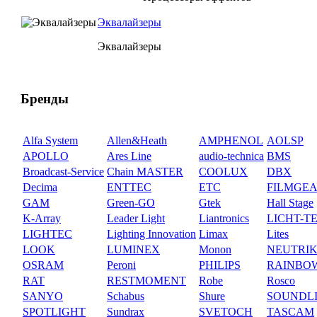
Эквалайзеры
Эквалайзеры
Бренды
Alfa System
Allen&Heath
AMPHENOL
AOLSP
APOLLO
Ares Line
audio-technica
BMS
Broadcast-Service
Chain MASTER
COOLUX
DBX
Decima
ENTTEC
ETC
FILMGE
GAM
Green-GO
Gtek
Hall Stage
K-Array
Leader Light
Liantronics
LICHT-T
LIGHTEC
Lighting Innovation
Limax
Lites
LOOK
LUMINEX
Monon
NEUTRI
OSRAM
Peroni
PHILIPS
RAINBO
RAT
RESTMOMENT
Robe
Rosco
SANYO
Schabus
Shure
SOUNDL
SPOTLIGHT
Sundrax
SVETOCH
TASCAM