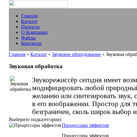
Главная
Каталог
Проекты
О Компании
Файлы
Контакты
Главная
»
Каталог
»
Звуковое оборудование
» Звуковая обра
Звуковая обработка
Звукорежиссёр сегодня имеет воз
модифицировать любой природный
желанию или синтезировать звук,
в его воображении. Простор для т
безграничен, сколь широк выбор и
Выберите подкатегорию:
Процессоры эффектов
Процессоры эффектов