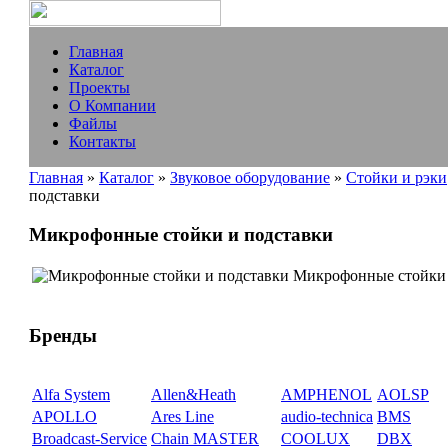
Главная
Каталог
Проекты
О Компании
Файлы
Контакты
Главная
»
Каталог
»
Звуковое оборудование
»
Стойки и рэки
подставки
Микрофонные стойки и подставки
Микрофонные стойки 
Бренды
Alfa System
Allen&Heath
AMPHENOL
AOLSP
APOLLO
Ares Line
audio-technica
BMS
Broadcast-Service
Chain MASTER
COOLUX
DBX