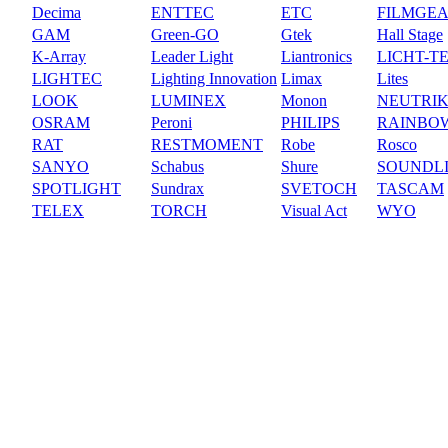
Decima
ENTTEC
ETC
FILMGE
GAM
Green-GO
Gtek
Hall Stage
K-Array
Leader Light
Liantronics
LICHT-T
LIGHTEC
Lighting Innovation
Limax
Lites
LOOK
LUMINEX
Monon
NEUTRI
OSRAM
Peroni
PHILIPS
RAINBO
RAT
RESTMOMENT
Robe
Rosco
SANYO
Schabus
Shure
SOUNDL
SPOTLIGHT
Sundrax
SVETOCH
TASCAM
TELEX
TORCH
Visual Act
WYO