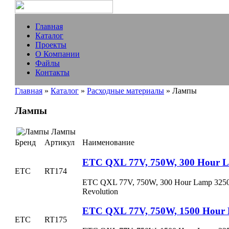
Главная
Каталог
Проекты
О Компании
Файлы
Контакты
Главная
»
Каталог
»
Расходные материалы
» Лампы
Лампы
Лампы
Бренд
Артикул
Наименование
ETC QXL 77V, 750W, 300 Hour 
ETC
RT174
ETC QXL 77V, 750W, 300 Hour Lamp 3250
Revolution
ETC QXL 77V, 750W, 1500 Hour
ETC
RT175