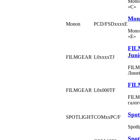
Monon
«C»
Mon
Monon
PCD/FSDxxxxE
Monon
«E»
FILM
Juni
FILMGEAR
L0xxxxTJ
FILMG
Линей
FILM
FILMGEAR
L0x000TF
FILMG
галог
Spot
SPOTLIGHT
COMxxPC/F
Spotl
Spot