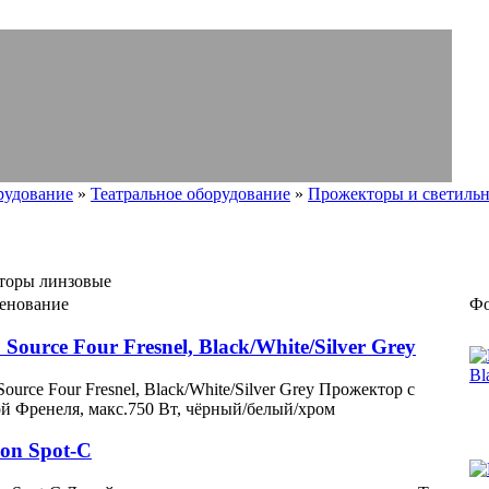
рудование
»
Театральное оборудование
»
Прожекторы и светиль
торы линзовые
енование
Фо
Source Four Fresnel, Black/White/Silver Grey
ource Four Fresnel, Black/White/Silver Grey Прожектор с
й Френеля, макс.750 Вт, чёрный/белый/хром
on Spot-C