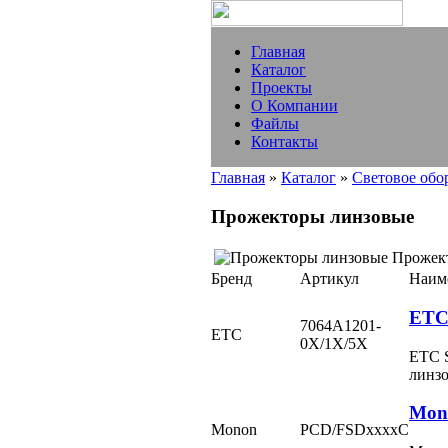
Главная
Каталог
Проекты
О Компании
Файлы
Контакты
Главная
»
Каталог
»
Световое обо
Прожекторы линзовые
Прожек
Бренд
Артикул
Наим
ETC 
7064A1201-
ETC
0X/1X/5X
ETC S
линзо
Mon
Monon
PCD/FSDxxxxC