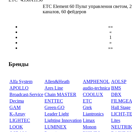
ETC Element 60 Пульт управления светом, 2
каналов, 60 фейдеров
««
«
1
»
»»
Бренды
Alfa System
Allen&Heath
AMPHENOL
AOLSP
APOLLO
Ares Line
audio-technica
BMS
Broadcast-Service
Chain MASTER
COOLUX
DBX
Decima
ENTTEC
ETC
FILMGE
GAM
Green-GO
Gtek
Hall Stage
K-Array
Leader Light
Liantronics
LICHT-T
LIGHTEC
Lighting Innovation
Limax
Lites
LOOK
LUMINEX
Monon
NEUTRI