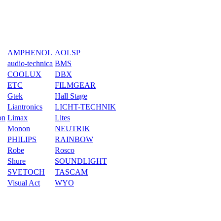
AMPHENOL
AOLSP
audio-technica
BMS
COOLUX
DBX
ETC
FILMGEAR
Gtek
Hall Stage
Liantronics
LICHT-TECHNIK
on
Limax
Lites
Monon
NEUTRIK
PHILIPS
RAINBOW
Robe
Rosco
Shure
SOUNDLIGHT
SVETOCH
TASCAM
Visual Act
WYO