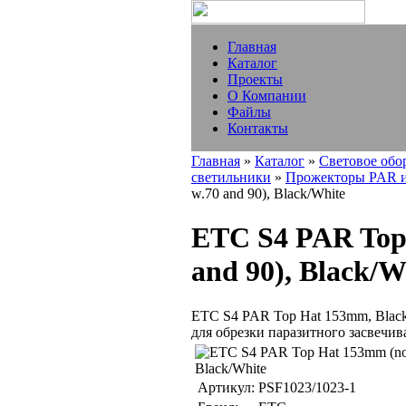
Главная
Каталог
Проекты
О Компании
Файлы
Контакты
Главная
»
Каталог
»
Световое обо
светильники
»
Прожекторы PAR и
w.70 and 90), Black/White
ETC S4 PAR Top 
and 90), Black/W
ETC S4 PAR Top Hat 153mm, Black/
для обрезки паразитного засвечива
Артикул:
PSF1023/1023-1