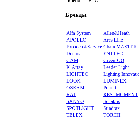
Бренд:
ETC
Бренды
Alfa System
Allen&Heath
APOLLO
Ares Line
Broadcast-Service
Chain MASTER
Decima
ENTTEC
GAM
Green-GO
K-Array
Leader Light
LIGHTEC
Lighting Innovati
LOOK
LUMINEX
OSRAM
Peroni
RAT
RESTMOMENT
SANYO
Schabus
SPOTLIGHT
Sundrax
TELEX
TORCH