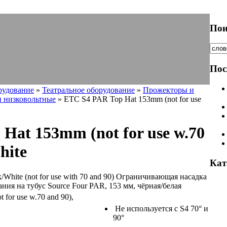
Пои
Пос
рудование
»
Театральное оборудование
»
Прожекторы и
 низковольтные
» ETC S4 PAR Top Hat 153mm (not for use
Hat 153mm (not for use w.70
hite
Кат
White (not for use with 70 and 90) Ограничивающая насадка
ния на тубус Source Four PAR, 153 мм, чёрная/белая
Не используется с S4 70° и
90°