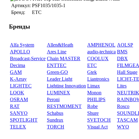
Артикул:
PSF1035/1035-1
Бренд:
ETC
Бренды
Alfa System
Allen&Heath
AMPHENOL
AOLSP
APOLLO
Ares Line
audio-technica
BMS
Broadcast-Service
Chain MASTER
COOLUX
DBX
Decima
ENTTEC
ETC
FILMGE
GAM
Green-GO
Gtek
Hall Stage
K-Array
Leader Light
Liantronics
LICHT-T
LIGHTEC
Lighting Innovation
Limax
Lites
LOOK
LUMINEX
Monon
NEUTRI
OSRAM
Peroni
PHILIPS
RAINBO
RAT
RESTMOMENT
Robe
Rosco
SANYO
Schabus
Shure
SOUNDL
SPOTLIGHT
Sundrax
SVETOCH
TASCAM
TELEX
TORCH
Visual Act
WYO