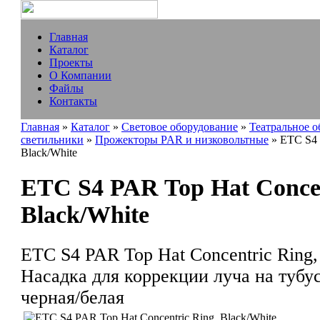
Главная
Каталог
Проекты
О Компании
Файлы
Контакты
Главная
»
Каталог
»
Световое оборудование
»
Театральное 
светильники
»
Прожекторы PAR и низковольтные
» ETC S4 
Black/White
ETC S4 PAR Top Hat Concen
Black/White
ETC S4 PAR Top Hat Concentric Ring,
Насадка для коррекции луча на тубус
черная/белая