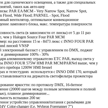
н для сценического освещения, а также для специальных
иятий, таких как авто-шоу
инзы: PAR EA/MCM - Very Narrow Spot, Narrow Spot,
 Flood, Wide Flood; PARNEL - Spot, Flood
мный вентилятор, оптимальное конвекционное
ение лампового блока, макс. температура поверхности
ивность света (в зависимости от линзы) от 5 до 11 раз
е, чем у Halogen Source Four PAR MCM
мер: на расстоянии 15 м - 8473 люкс с INNO FOUR PAR
nd линзой VNSP
й электронный балласт с управлением по DMX, поджиг
 и диммирование 100% - 30%
даря алюминиевому отражателю ETC PAR, выход света у
ра INNO FOUR 575W HMI PAR MCM/PARNel выше, чем у
ого прибора 1200W HMI fresnel
рах и телестудиях используется с INNO DIM 170, который
устанавливается на держатель светофильтра прожектора
ирование яркостти: по протоколу DMX, 16-битное
шение (20000 шагов между полным затемнением и полной
ью), плавное диммирование...
льность вспышки 200 мс
енное устройство управления/питания с разъёмами для
V Color-changer (f.e. Wybron Forerunner 7”)