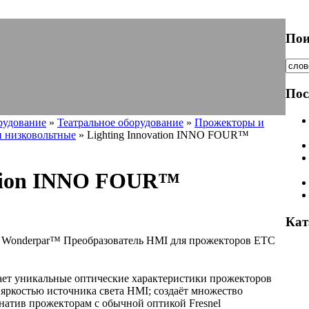
Пои
Пос
рудование
»
Театральное оборудование
»
Прожекторы и
 низковольтные
» Lighting Innovation INNO FOUR™
ation INNO FOUR™
Кат
 Wonderpar™ Преобразователь HMI для прожекторов ETC
ает уникальные оптические характеристики прожекторов
яркостью источника света HMI; создаёт множество
натив прожекторам с обычной оптикой Fresnel