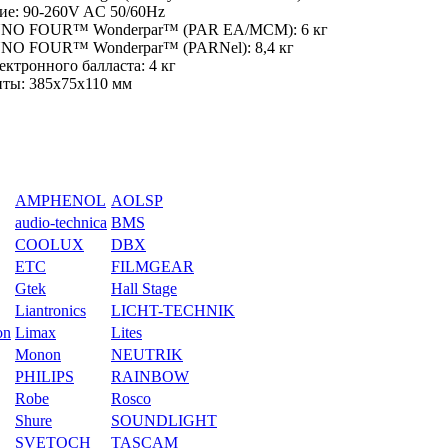
ие: 90-260V AC 50/60Hz
NNO FOUR™ Wonderpar™ (PAR EA/MCM): 6 кг
NNO FOUR™ Wonderpar™ (PARNel): 8,4 кг
ектронного балласта: 4 кг
иты: 385x75x110 мм
AMPHENOL
AOLSP
audio-technica
BMS
COOLUX
DBX
ETC
FILMGEAR
Gtek
Hall Stage
Liantronics
LICHT-TECHNIK
on
Limax
Lites
Monon
NEUTRIK
PHILIPS
RAINBOW
Robe
Rosco
Shure
SOUNDLIGHT
SVETOCH
TASCAM