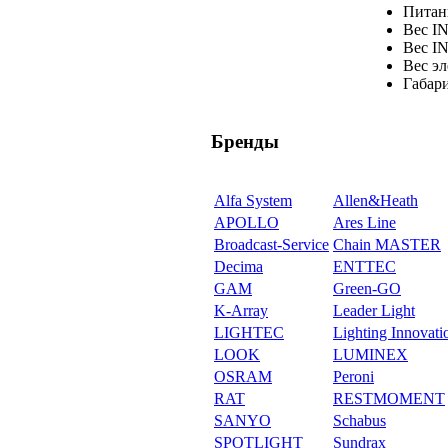
Питан
Вес I
Вес I
Вес эл
Габар
Бренды
Alfa System
Allen&Heath
APOLLO
Ares Line
Broadcast-Service
Chain MASTER
Decima
ENTTEC
GAM
Green-GO
K-Array
Leader Light
LIGHTEC
Lighting Innovati
LOOK
LUMINEX
OSRAM
Peroni
RAT
RESTMOMENT
SANYO
Schabus
SPOTLIGHT
Sundrax