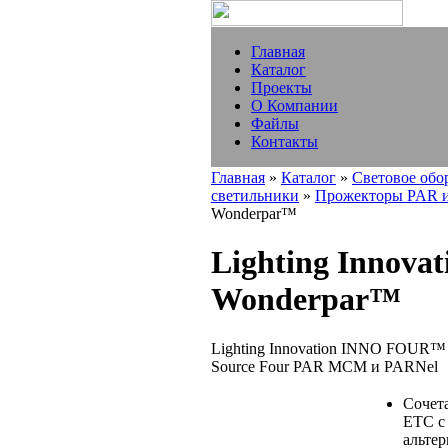
Главная
Каталог
Проекты
О Компании
Файлы
Контакты
Главная
»
Каталог
»
Световое обо
светильники
»
Прожекторы PAR и
Wonderpar™
Lighting Innov
Wonderpar™
Lighting Innovation INNO FOUR™
Source Four PAR MCM и PARNel
Сочет
ETC с 
альтер