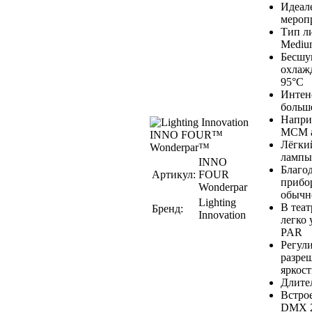
Идеале
меропр
Тип л
Medium
Бесшу
охлажд
95°C
Интенс
больш
Напри
MCM a
Лёгки
лампы
INNO
Благо
Артикул:
FOUR
прибо
Wonderpar
обычн
Lighting
В теат
Бренд:
Innovation
легко 
PAR
Регул
разре
яркост
Длите
Встро
DMX 24