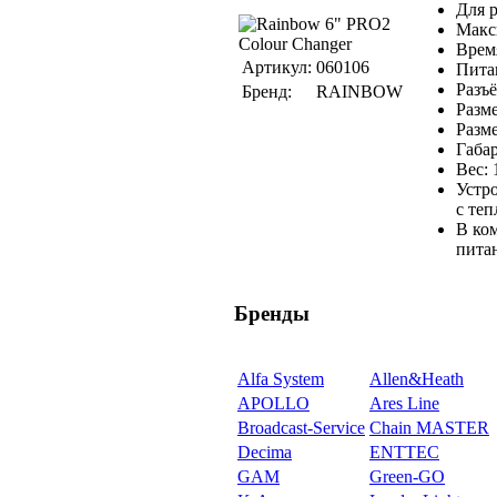
Для 
Макс
Время
Артикул:
060106
Пита
Разъ
Бренд:
RAINBOW
Разме
Разм
Габа
Вес: 
Устр
с те
В ко
пита
Бренды
Alfa System
Allen&Heath
APOLLO
Ares Line
Broadcast-Service
Chain MASTER
Decima
ENTTEC
GAM
Green-GO