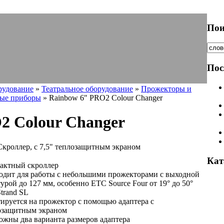
Пои
Пос
рудование
»
Театральное оборудование
»
Прожекторы и
ые приборы
» Rainbow 6" PRO2 Colour Changer
2 Colour Changer
Скроллер, с 7,5" теплозащитным экраном
Кат
актный скроллер
одит для работы с небольшими прожекторами с выходной
урой до 127 мм, особенно ETC Source Four от 19° до 50°
trand SL
ируется на прожектор с помощью адаптера с
озащитным экраном
ожны два варианта размеров адаптера