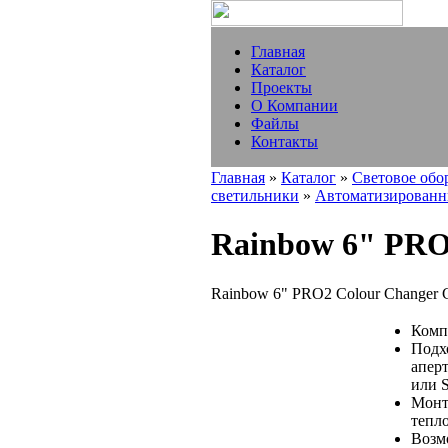
Главная
Каталог
Проекты
О Компании
Файлы
Контакты
Главная
»
Каталог
»
Световое обо
светильники
»
Автоматизированн
Rainbow 6" PRO
Rainbow 6" PRO2 Colour Changer 
Комп
Подх
аперт
или S
Монт
тепл
Возм