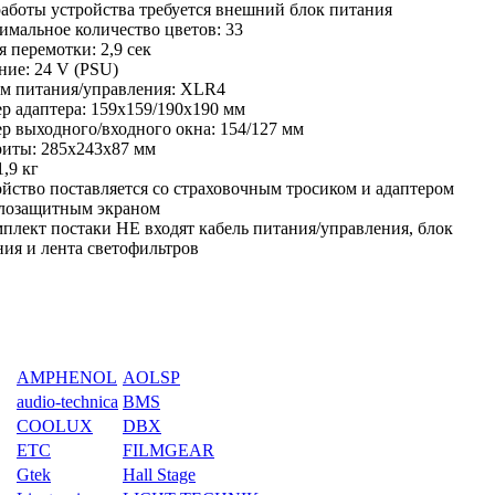
работы устройства требуется внешний блок питания
имальное количество цветов: 33
 перемотки: 2,9 сек
ние: 24 V (PSU)
ём питания/управления: XLR4
р адаптера: 159x159/190x190 мм
ер выходного/входного окна: 154/127 мм
риты: 285x243x87 мм
1,9 кг
ойство поставляется со страховочным тросиком и адаптером
плозащитным экраном
мплект постаки НЕ входят кабель питания/управления, блок
ния и лента светофильтров
AMPHENOL
AOLSP
audio-technica
BMS
COOLUX
DBX
ETC
FILMGEAR
Gtek
Hall Stage