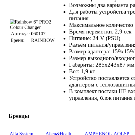
Возможны два варианта ра
Для работы устройства тр
питания
Максимальное количество 
Время перемотки: 2,9 сек
Артикул:
060107
Питание: 24 V (PSU)
Бренд:
RAINBOW
Разъём питания/управлен
Размер адаптера: 159x159
Размер выходного/входног
Габариты: 285x243x87 мм
Вес: 1,9 кг
Устройство поставляется 
адаптером с теплозащитн
В комплект постаки НЕ вхо
управления, блок питания 
Бренды
Alfa System
Allen&Heath
AMPHENOL
AOLSP