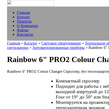
Главная
Каталог
Проекты
О Компании
Файлы
Контакты
Главная
»
Каталог
»
Световое оборудование
»
Театральное 
светильники
»
Автоматизированные приборы
» Rainbow 6" 
Rainbow 6" PRO2 Colour Ch
Rainbow 6" PRO2 Colour Changer Скроллер, без теплозащитн
Компактный скроллер
Подходит для работы с н
выходной апертурой до 12
Four от 19° до 50° или Str
Монтируется на прожектор
теплозащитным экраном