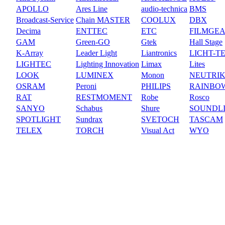
APOLLO
Ares Line
audio-technica
BMS
Broadcast-Service
Chain MASTER
COOLUX
DBX
Decima
ENTTEC
ETC
FILMGE
GAM
Green-GO
Gtek
Hall Stage
K-Array
Leader Light
Liantronics
LICHT-T
LIGHTEC
Lighting Innovation
Limax
Lites
LOOK
LUMINEX
Monon
NEUTRI
OSRAM
Peroni
PHILIPS
RAINBO
RAT
RESTMOMENT
Robe
Rosco
SANYO
Schabus
Shure
SOUNDL
SPOTLIGHT
Sundrax
SVETOCH
TASCAM
TELEX
TORCH
Visual Act
WYO