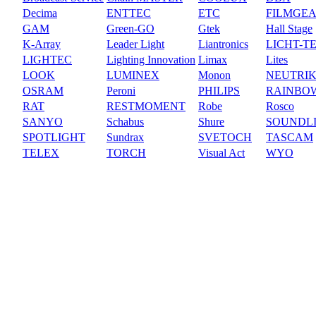
Decima
ENTTEC
ETC
FILMGE
GAM
Green-GO
Gtek
Hall Stage
K-Array
Leader Light
Liantronics
LICHT-T
LIGHTEC
Lighting Innovation
Limax
Lites
LOOK
LUMINEX
Monon
NEUTRI
OSRAM
Peroni
PHILIPS
RAINBO
RAT
RESTMOMENT
Robe
Rosco
SANYO
Schabus
Shure
SOUNDL
SPOTLIGHT
Sundrax
SVETOCH
TASCAM
TELEX
TORCH
Visual Act
WYO