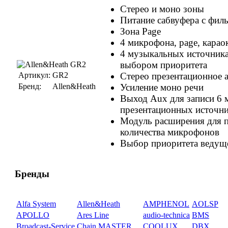
Стерео и моно зоны
Питание сабвуфера с фил
Зона Page
4 микрофона, page, карао
4 музыкальных источника
выбором приоритета
Артикул:
GR2
Стерео презентационное 
Бренд:
Allen&Heath
Усиление моно речи
Выход Aux для записи 6 
презентационных источн
Модуль расширения для 
количества микрофонов
Выбор приоритета ведущ
Бренды
Alfa System
Allen&Heath
AMPHENOL
AOLSP
APOLLO
Ares Line
audio-technica
BMS
Broadcast-Service
Chain MASTER
COOLUX
DBX