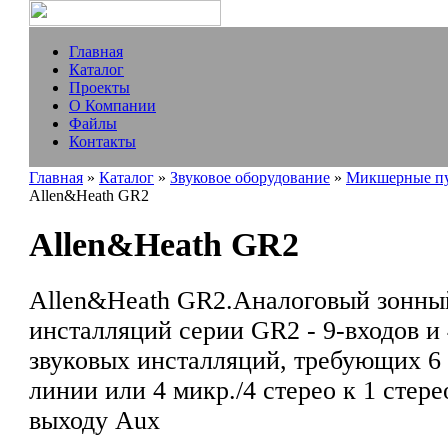
Главная
Каталог
Проекты
О Компании
Файлы
Контакты
Главная
»
Каталог
»
Звуковое оборудование
»
Микшерные п
Allen&Heath GR2
Allen&Heath GR2
Allen&Heath GR2.Аналоговый зонны
инсталляций серии GR2 - 9-входов и
звуковых инсталляций, требующих 6 
линии или 4 микр./4 стерео к 1 стере
выходу Aux