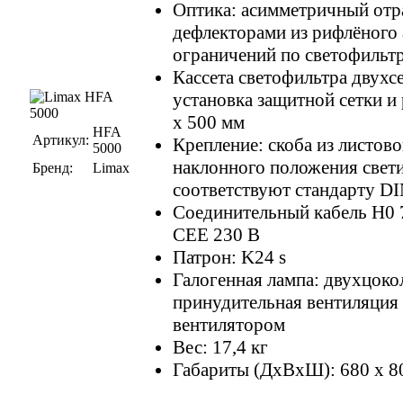
Оптика: асимметричный отр
дефлекторами из рифлёного
ограничений по светофильт
Кассета светофильтра двухс
установка защитной сетки и
x 500 мм
HFA
Артикул:
Крепление: скоба из листово
5000
наклонного положения свети
Бренд:
Limax
соответствуют стандарту D
Соединительный кабель H0 7
CEE 230 В
Патрон: K24 s
Галогенная лампа: двухцоко
принудительная вентиляция
вентилятором
Вес: 17,4 кг
Габариты (ДхВхШ): 680 х 8