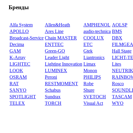
Бренды
Alfa System
Allen&Heath
AMPHENOL
AOLSP
APOLLO
Ares Line
audio-technica
BMS
Broadcast-Service
Chain MASTER
COOLUX
DBX
Decima
ENTTEC
ETC
FILMGE
GAM
Green-GO
Gtek
Hall Stage
K-Array
Leader Light
Liantronics
LICHT-T
LIGHTEC
Lighting Innovation
Limax
Lites
LOOK
LUMINEX
Monon
NEUTRI
OSRAM
Peroni
PHILIPS
RAINBO
RAT
RESTMOMENT
Robe
Rosco
SANYO
Schabus
Shure
SOUNDL
SPOTLIGHT
Sundrax
SVETOCH
TASCAM
TELEX
TORCH
Visual Act
WYO