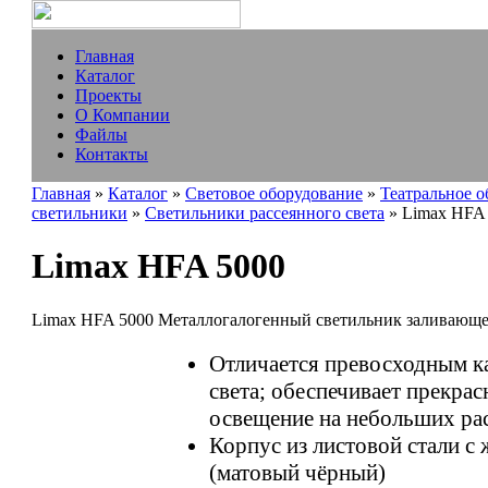
Главная
Каталог
Проекты
О Компании
Файлы
Контакты
Главная
»
Каталог
»
Световое оборудование
»
Театральное 
светильники
»
Светильники рассеянного света
» Limax HFA
Limax HFA 5000
Limax HFA 5000 Металлогалогенный светильник заливающе
Отличается превосходным к
света; обеспечивает прекра
освещение на небольших ра
Корпус из листовой стали 
(матовый чёрный)