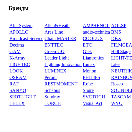
Бренды
Alfa System
Allen&Heath
AMPHENOL
AOLSP
APOLLO
Ares Line
audio-technica
BMS
Broadcast-Service
Chain MASTER
COOLUX
DBX
Decima
ENTTEC
ETC
FILMGE
GAM
Green-GO
Gtek
Hall Stage
K-Array
Leader Light
Liantronics
LICHT-T
LIGHTEC
Lighting Innovation
Limax
Lites
LOOK
LUMINEX
Monon
NEUTRI
OSRAM
Peroni
PHILIPS
RAINBO
RAT
RESTMOMENT
Robe
Rosco
SANYO
Schabus
Shure
SOUNDL
SPOTLIGHT
Sundrax
SVETOCH
TASCAM
TELEX
TORCH
Visual Act
WYO