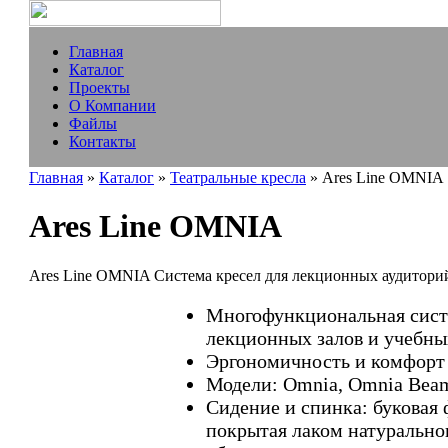
Главная
Каталог
Проекты
О Компании
Файлы
Контакты
Главная
»
Каталог
»
Театральные кресла
» Ares Line OMNIA
Ares Line OMNIA
Ares Line OMNIA Система кресел для лекционных аудитори
Многофункциональная сист
лекционных залов и учебны
Эргономичность и комфорт
Модели: Omnia, Omnia Beam
Сидение и спинка: буковая
покрытая лаком натуральног