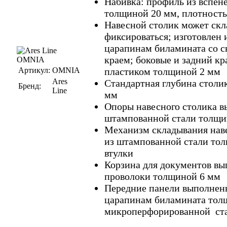
Набивка: профиль из вспен
толщиной 20 мм, плотность 
Навесной столик может скл
фиксироваться; изготовлен 
царапинам биламината со 
краем; боковые и задний к
Артикул:
OMNIA
пластиком толщиной 2 мм
Ares
Стандартная глубина столик
Бренд:
Line
мм
Опоры навесного столика в
штампованной стали толщи
Механизм складывания наве
из штампованной стали тол
втулки
Корзина для документов вы
проволоки толщиной 6 мм
Передние панели выполнены
царапинам биламината тол
микроперфорированной ст