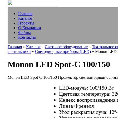
Главная
Каталог
Проекты
О Компании
Файлы
Контакты
Главная
»
Каталог
»
Световое оборудование
»
Театральное 
светильники
»
Светодиодные приборы (LED)
» Monon LED S
Monon LED Spot-C 100/150
Monon LED Spot-C 100/150 Прожектор светодиодный с лин
LED-модуль: 100/150 Вт
Цветовая температура: 32
Индекс воспроизведения
Линза Френеля
Угол раскрытия луча: 12º-
Управление по протоколу