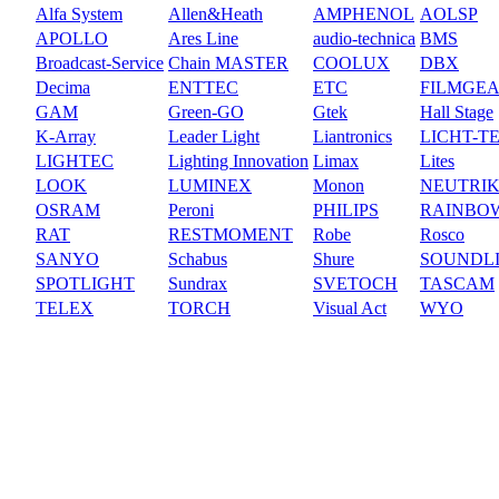
Alfa System
Allen&Heath
AMPHENOL
AOLSP
APOLLO
Ares Line
audio-technica
BMS
Broadcast-Service
Chain MASTER
COOLUX
DBX
Decima
ENTTEC
ETC
FILMGE
GAM
Green-GO
Gtek
Hall Stage
K-Array
Leader Light
Liantronics
LICHT-T
LIGHTEC
Lighting Innovation
Limax
Lites
LOOK
LUMINEX
Monon
NEUTRI
OSRAM
Peroni
PHILIPS
RAINBO
RAT
RESTMOMENT
Robe
Rosco
SANYO
Schabus
Shure
SOUNDL
SPOTLIGHT
Sundrax
SVETOCH
TASCAM
TELEX
TORCH
Visual Act
WYO