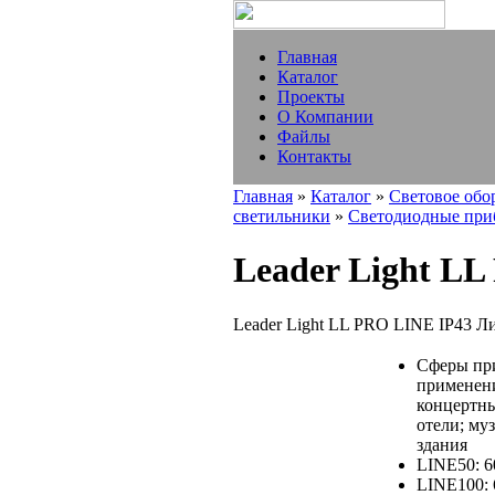
Главная
Каталог
Проекты
О Компании
Файлы
Контакты
Главная
»
Каталог
»
Световое обо
светильники
»
Светодиодные при
Leader Light L
Leader Light LL PRO LINE IP43 Л
Сферы при
применени
концертны
отели; му
здания
LINE50: 
LINE100: