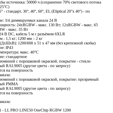
бы источника: 50000 ч (сохранение 70% светового потока
25°C)
 - стандарт, 30°, 40°, 60°, EL (Eliptical 20°x 40°) - по
е: 3/4 диммируемых канала 24 В
ощность: 24xRGBW - макс. 130 Вт; 12xRGBW - макс. 65
W - макс. 35 Вт
24 В DC, кабель 5 м с разъёмом 6XLR
м - 1,5 кг; 1200 мм – 2 кг
(ДхШхВ): 1200/600 x 51 x 47 мм (без крепежной скобы)
е: IP43
емпература: макс. 40°C
е: стандартное
люминий с порошковой окраской, покрытие - стекло
ый RAL9005 (другие цвета - по запросу)
ся на поверхность
аказа:
люминий с порошковой окраской, покрытие: прозрачный
овый PMMA
ый RAL9005 (другие цвета - по запросу)
ся на поверхность
аказа:
.1 - LL PRO LINE50 OneChip RGBW 1200