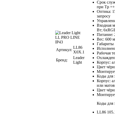
Срок служ
при Tр =+
Оптика: 15°
запросу
Управлени
Входная м
Вт; 6xRGB
Питание: 
Вес: 600 м
Габариты 
LL86
Исполнени
Артикул:
X0X.1
Рабочая т
Leader
Охлаждени
Бренд:
Light
Корпус: а
Цвет чёрн
Монтирует
Коды для з
Корпус: а
или мат
Цвет чёрн
Монтирует
Коды для з
LL86 105