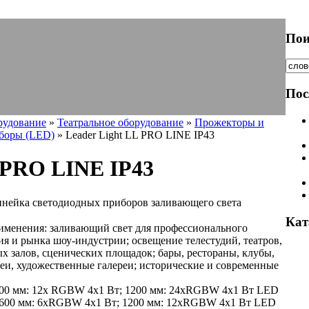
Пои
Пос
рудование
»
Театральное оборудование
»
Прожекторы и
боры (LED)
» Leader Light LL PRO LINE IP43
L PRO LINE IP43
инейка светодиодных приборов заливающего света
Кат
менения: заливающий свет для профессионального
я и рынка шоу-индустрии; освещение телестудий, театров,
х залов, сценических площадок; бары, рестораны, клубы,
зеи, художественные галереи; исторические и современные
600 мм: 12x RGBW 4x1 Вт; 1200 мм: 24xRGBW 4x1 Вт LED
 600 мм: 6xRGBW 4x1 Вт; 1200 мм: 12xRGBW 4x1 Вт LED