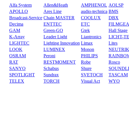
Alfa System
Allen&Heath
AMPHENOL
AOLSP
APOLLO
Ares Line
audio-technica
BMS
Broadcast-Service
Chain MASTER
COOLUX
DBX
Decima
ENTTEC
ETC
FILMGE
GAM
Green-GO
Gtek
Hall Stage
K-Array
Leader Light
Liantronics
LICHT-T
LIGHTEC
Lighting Innovation
Limax
Lites
LOOK
LUMINEX
Monon
NEUTRI
OSRAM
Peroni
PHILIPS
RAINBO
RAT
RESTMOMENT
Robe
Rosco
SANYO
Schabus
Shure
SOUNDL
SPOTLIGHT
Sundrax
SVETOCH
TASCAM
TELEX
TORCH
Visual Act
WYO