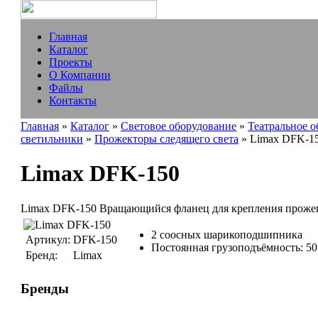
Главная
Каталог
Проекты
О Компании
Файлы
Контакты
Главная
»
Каталог
»
Световое оборудование
»
Театральное 
светильники
»
Прожекторы следящего света
» Limax DFK-1
Limax DFK-150
Limax DFK-150 Вращающийся фланец для крепления прожек
2 соосных шарикоподшипника
Артикул:
DFK-150
Постоянная грузоподъёмность: 50
Бренд:
Limax
Бренды