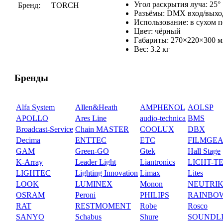
Угол раскрытия луча: 25°
Бренд:
TORCH
Разъёмы: DMX вход/выход
Использование: в сухом 
Цвет: чёрный
Габариты: 270×220×300 
Вес: 3.2 кг
Бренды
Alfa System
Allen&Heath
AMPHENOL
AOLSP
APOLLO
Ares Line
audio-technica
BMS
Broadcast-Service
Chain MASTER
COOLUX
DBX
Decima
ENTTEC
ETC
FILMGE
GAM
Green-GO
Gtek
Hall Stage
K-Array
Leader Light
Liantronics
LICHT-T
LIGHTEC
Lighting Innovation
Limax
Lites
LOOK
LUMINEX
Monon
NEUTRI
OSRAM
Peroni
PHILIPS
RAINBO
RAT
RESTMOMENT
Robe
Rosco
SANYO
Schabus
Shure
SOUNDL