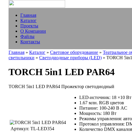
Главная
Каталог
Проекты
О Компании
Файлы
Контакты
Главная
»
Каталог
»
Световое оборудование
»
Театральное 
светильники
»
Светодиодные приборы (LED)
» TORCH 5in
TORCH 5in1 LED PAR64
TORCH 5in1 LED PAR64 Прожектор светодиодный
LED-источник: 18 ×10 Вт (
1.67 млн. RGB цветов
Питание: 100-240 В AC
Мощность: 180 Вт
Режимы управления: автом
Протокол управления: 
Артикул:
TL-LED354
Количество DMX каналов: