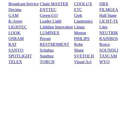
Broadcast-Service
Chain MASTER
COOLUX
DBX
Decima
ENTTEC
ETC
FILMGE
GAM
Green-GO
Gtek
Hall Stage
K-Array
Leader Light
Liantronics
LICHT-T
LIGHTEC
Lighting Innovation
Limax
Lites
LOOK
LUMINEX
Monon
NEUTRI
OSRAM
Peroni
PHILIPS
RAINBO
RAT
RESTMOMENT
Robe
Rosco
SANYO
Schabus
Shure
SOUNDL
SPOTLIGHT
Sundrax
SVETOCH
TASCAM
TELEX
TORCH
Visual Act
WYO