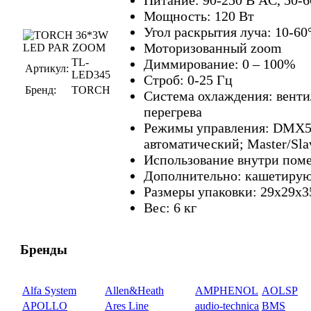
Мощность: 120 Вт
Угол раскрытия луча: 10-60
Моторизованный zoom
TL-
Диммирование: 0 – 100%
Артикул:
LED345
Строб: 0-25 Гц
Бренд:
TORCH
Система охлаждения: венти
перегрева
Режимы управления: DMX51
автоматический; Master/Sla
Использование внутри пом
Дополнительно: кашетиру
Размеры упаковки: 29х29х3
Вес: 6 кг
Бренды
Alfa System
Allen&Heath
AMPHENOL
AOLSP
APOLLO
Ares Line
audio-technica
BMS