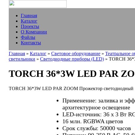
Главная
Каталог
Проекты
О Компании
Файлы
Контакты
Главная
»
Каталог
»
Световое оборудование
»
Театральное 
светильники
»
Светодиодные приборы (LED)
» TORCH 36
TORCH 36*3W LED PAR Z
TORCH 36*3W LED PAR ZOOM Прожектор светодиодный
Применение: заливка и эффе
архитектурное освещение
LED-источник: 36 х 3 Вт 
16 млн. RGBWA цветов
Срок службы: 50000 часов
Питание: 90-250 В AC, 50-6