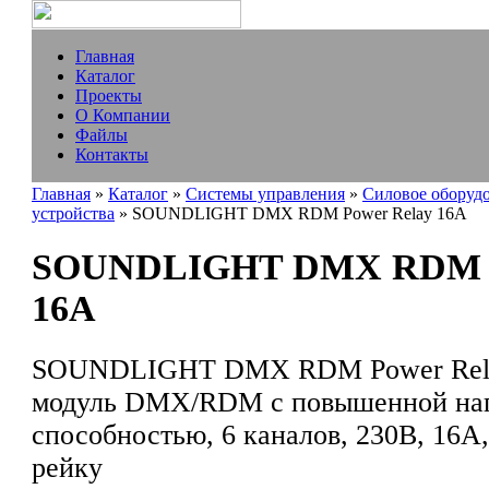
Главная
Каталог
Проекты
О Компании
Файлы
Контакты
Главная
»
Каталог
»
Системы управления
»
Силовое оборуд
устройства
» SOUNDLIGHT DMX RDM Power Relay 16A
SOUNDLIGHT DMX RDM P
16A
SOUNDLIGHT DMX RDM Power Rela
модуль DMX/RDM с повышенной наг
способностью, 6 каналов, 230В, 16А
рейку