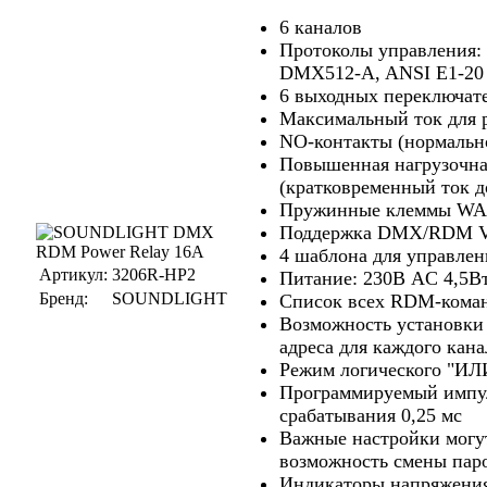
6 каналов
Протоколы управления:
DMX512-A, ANSI E1-2
6 выходных переключат
Максимальный ток для р
NO-контакты (нормальн
Повышенная нагрузочна
(кратковременный ток д
Пружинные клеммы W
Поддержка DMX/RDM V
4 шаблона для управле
Артикул:
3206R-HP2
Питание: 230В AC 4,5В
Бренд:
SOUNDLIGHT
Список всех RDM-коман
Возможность установк
адреса для каждого кана
Режим логического "ИЛ
Программируемый импу
срабатывания 0,25 мс
Важные настройки могу
возможность смены пар
Индикаторы напряжения