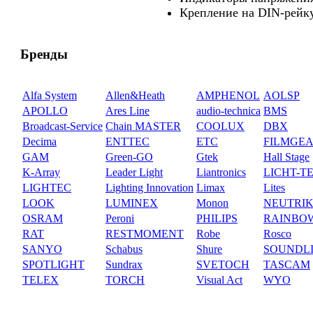
Крепление на DIN-рейк
Бренды
Alfa System
Allen&Heath
AMPHENOL
AOLSP
APOLLO
Ares Line
audio-technica
BMS
Broadcast-Service
Chain MASTER
COOLUX
DBX
Decima
ENTTEC
ETC
FILMGE
GAM
Green-GO
Gtek
Hall Stage
K-Array
Leader Light
Liantronics
LICHT-T
LIGHTEC
Lighting Innovation
Limax
Lites
LOOK
LUMINEX
Monon
NEUTRI
OSRAM
Peroni
PHILIPS
RAINBO
RAT
RESTMOMENT
Robe
Rosco
SANYO
Schabus
Shure
SOUNDL
SPOTLIGHT
Sundrax
SVETOCH
TASCAM
TELEX
TORCH
Visual Act
WYO