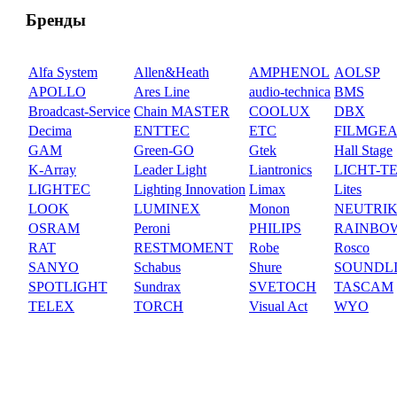
Бренды
Alfa System
Allen&Heath
AMPHENOL
AOLSP
APOLLO
Ares Line
audio-technica
BMS
Broadcast-Service
Chain MASTER
COOLUX
DBX
Decima
ENTTEC
ETC
FILMGE
GAM
Green-GO
Gtek
Hall Stage
K-Array
Leader Light
Liantronics
LICHT-T
LIGHTEC
Lighting Innovation
Limax
Lites
LOOK
LUMINEX
Monon
NEUTRI
OSRAM
Peroni
PHILIPS
RAINBO
RAT
RESTMOMENT
Robe
Rosco
SANYO
Schabus
Shure
SOUNDL
SPOTLIGHT
Sundrax
SVETOCH
TASCAM
TELEX
TORCH
Visual Act
WYO