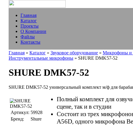
Главная
Каталог
Проекты
О Компании
Файлы
Контакты
Главная
»
Каталог
»
Звуковое оборудование
»
Микрофоны и 
Инструментальные микрофоны
» SHURE DMK57-52
SHURE DMK57-52
SHURE DMK57-52 универсальный комплект м/ф для бараба
Полный комплект для озвучи
сцене, так и в студии
Артикул:
59928
Состоит из трех микрофоно
Бренд:
Shure
А56D, одного микрофона Bet